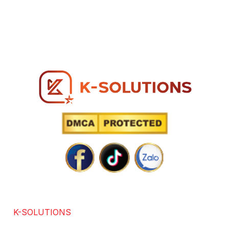
sale@k-tech.net.vn
MST: 0317 271 739
Hotline: 0866 96 98 96
SOLUTIONS POWERED BY TECHNOLOGY
K-SOLUTIONS
là đơn vị với hơn 7 năm kinh nghiệm
trong các lĩnh vực chuyên thiết kế website chuẩn SEO,