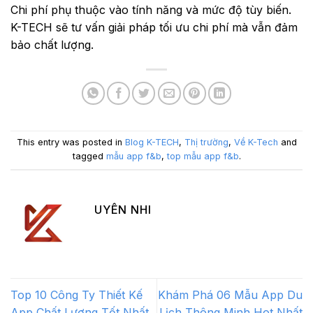
Chi phí phụ thuộc vào tính năng và mức độ tùy biến.
K-TECH sẽ tư vấn giải pháp tối ưu chi phí mà vẫn đảm
bảo chất lượng.
This entry was posted in
Blog K-TECH
,
Thị trường
,
Về K-Tech
and
tagged
mẫu app f&b
,
top mẫu app f&b
.
UYÊN NHI
Top 10 Công Ty Thiết Kế
Khám Phá 06 Mẫu App Du
App Chất Lượng Tốt Nhất
Lịch Thông Minh Hot Nhất