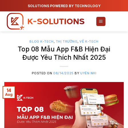
Skip
SOLUTIONS POWERED BY TECHNOLOGY
to
content
BLOG K-TECH
,
THỊ TRƯỜNG
,
VỀ K-TECH
Top 08 Mẫu App F&B Hiện Đại
Được Yêu Thích Nhất 2025
POSTED ON
08/14/2025
BY
UYÊN NHI
14
Aug