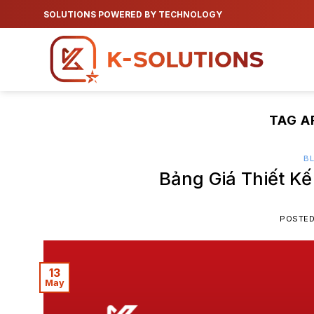
Skip
SOLUTIONS POWERED BY TECHNOLOGY
to
content
TAG A
B
Bảng Giá Thiết Kế
POSTE
13
May