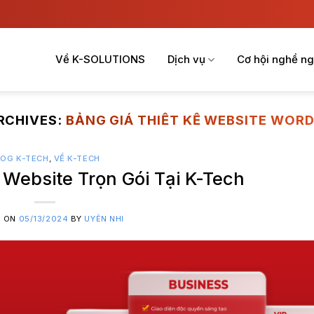
Về K-SOLUTIONS
Dịch vụ
Cơ hội nghề ng
RCHIVES:
BẢNG GIÁ THIẾT KẾ WEBSITE WOR
LOG K-TECH
,
VỀ K-TECH
 Website Trọn Gói Tại K-Tech
D ON
05/13/2024
BY
UYÊN NHI