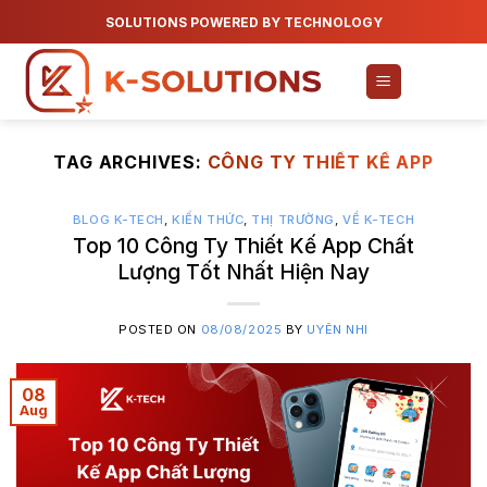
Skip
SOLUTIONS POWERED BY TECHNOLOGY
to
content
TAG ARCHIVES:
CÔNG TY THIẾT KẾ APP
BLOG K-TECH
,
KIẾN THỨC
,
THỊ TRƯỜNG
,
VỀ K-TECH
Top 10 Công Ty Thiết Kế App Chất
Lượng Tốt Nhất Hiện Nay
POSTED ON
08/08/2025
BY
UYÊN NHI
08
Aug