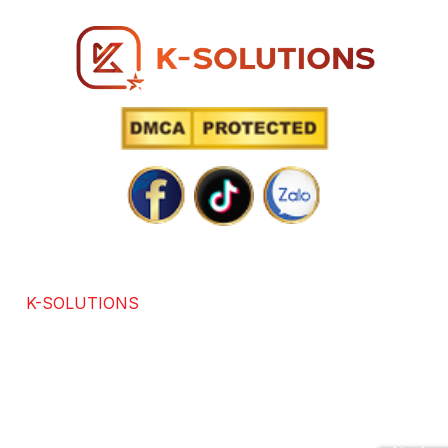
SOLUTIONS POWERED BY TECHNOLOGY
K-SOLUTIONS
là đơn vị với hơn 7 năm kinh nghiệm
trong các lĩnh vực chuyên thiết kế website chuẩn SEO,
app, software, dịch vụ SEO. Được sự đánh giá và hài
lòng của hơn +3686 khách hàng trong và ngoài nước.
Chúng tôi cam kết mang lại giải pháp tối ưu, đổi mới và
hiệu quả, hỗ trợ doanh nghiệp phát triển bền vững.