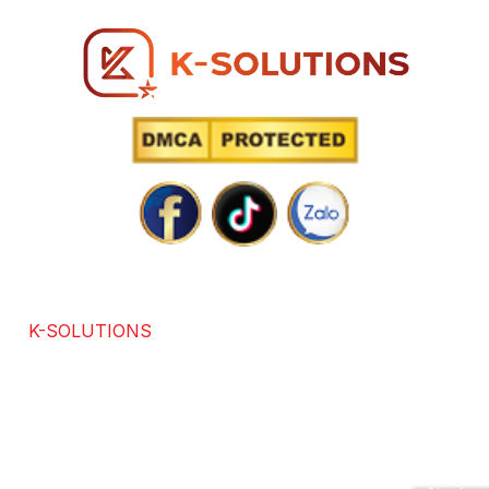
SOLUTIONS POWERED BY TECHNOLOGY
K-SOLUTIONS
là đơn vị với hơn 7 năm kinh nghiệm
trong các lĩnh vực chuyên thiết kế website chuẩn SEO,
app, software, dịch vụ SEO. Được sự đánh giá và hài
lòng của hơn +3686 khách hàng trong và ngoài nước.
Chúng tôi cam kết mang lại giải pháp tối ưu, đổi mới và
hiệu quả, hỗ trợ doanh nghiệp phát triển bền vững.