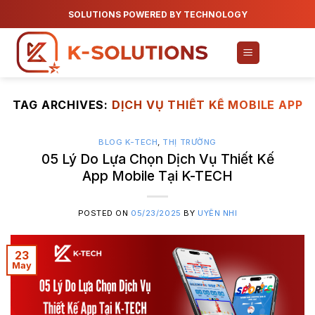
Skip
SOLUTIONS POWERED BY TECHNOLOGY
to
content
TAG ARCHIVES:
DỊCH VỤ THIẾT KẾ MOBILE APP
BLOG K-TECH
,
THỊ TRƯỜNG
05 Lý Do Lựa Chọn Dịch Vụ Thiết Kế
App Mobile Tại K-TECH
POSTED ON
05/23/2025
BY
UYÊN NHI
23
May