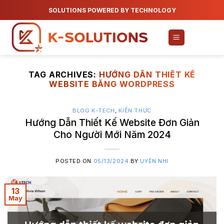
Skip
SOLUTIONS POWERED BY TECHNOLOGY
to
content
TAG ARCHIVES:
HƯỚNG DẪN THIẾT KẾ
WEBSITE BẰNG WORDPRESS
BLOG K-TECH
,
KIẾN THỨC
Hướng Dẫn Thiết Kế Website Đơn Giản
Cho Người Mới Năm 2024
POSTED ON
05/13/2024
BY
UYÊN NHI
13
May