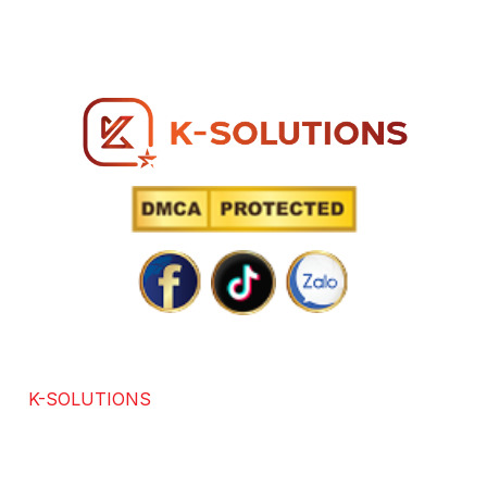
Hotline: 0866 96 98 96
SOLUTIONS POWERED BY TECHNOLOGY
K-SOLUTIONS
là đơn vị với hơn 7 năm kinh nghiệm
trong các lĩnh vực chuyên thiết kế website chuẩn SEO,
app, software, dịch vụ SEO. Được sự đánh giá và hài
lòng của hơn +3686 khách hàng trong và ngoài nước.