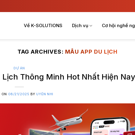
Về K-SOLUTIONS
Dịch vụ
Cơ hội nghề ng
TAG ARCHIVES:
MẪU APP DU LỊCH
DỰ ÁN
Lịch Thông Minh Hot Nhất Hiện Na
D ON
08/21/2025
BY
UYÊN NHI