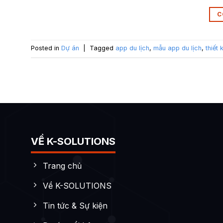
C
Posted in
Dự án
|
Tagged
app du lịch
,
mẫu app du lịch
,
thiết 
VỀ K-SOLUTIONS
Trang chủ
Về K-SOLUTIONS
Tin tức & Sự kiện