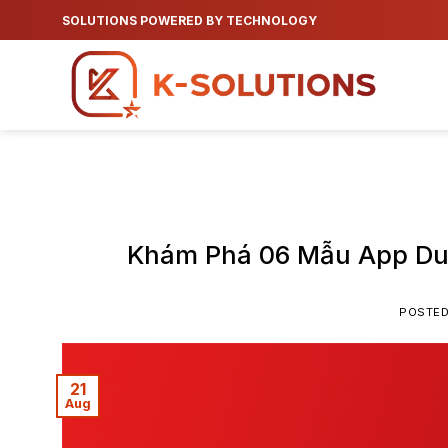
Skip
SOLUTIONS POWERED BY TECHNOLOGY
to
content
Khám Phá 06 Mẫu App Du 
POSTE
21
Aug