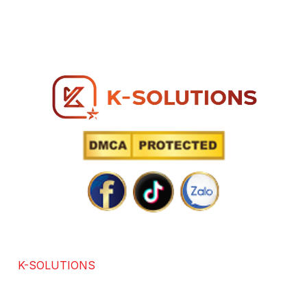
MST: 0317 271 739
Hotline: 0866 96 98 96
SOLUTIONS POWERED BY TECHNOLOGY
K-SOLUTIONS
là đơn vị với hơn 7 năm kinh nghiệm
trong các lĩnh vực chuyên thiết kế website chuẩn SEO,
app, software, dịch vụ SEO. Được sự đánh giá và hài