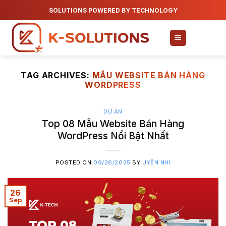
Skip
SOLUTIONS POWERED BY TECHNOLOGY
to
content
TAG ARCHIVES:
MẪU WEBSITE BÁN HÀNG
WORDPRESS
DỰ ÁN
Top 08 Mẫu Website Bán Hàng
WordPress Nổi Bật Nhất
POSTED ON
09/26/2025
BY
UYÊN NHI
26
Sep