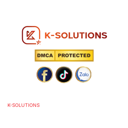
Hotline: 0866 96 98 96
SOLUTIONS POWERED BY TECHNOLOGY
K-SOLUTIONS
là đơn vị với hơn 7 năm kinh nghiệm
trong các lĩnh vực chuyên thiết kế website chuẩn SEO,
app, software, dịch vụ SEO. Được sự đánh giá và hài
lòng của hơn +3686 khách hàng trong và ngoài nước.