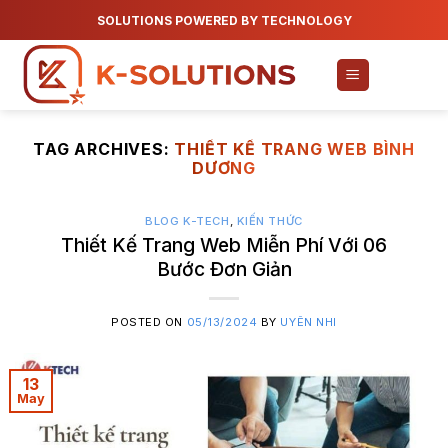
Skip
SOLUTIONS POWERED BY TECHNOLOGY
to
content
TAG ARCHIVES:
THIẾT KẾ TRANG WEB BÌNH
DƯƠNG
BLOG K-TECH
,
KIẾN THỨC
Thiết Kế Trang Web Miễn Phí Với 06
Bước Đơn Giản
POSTED ON
05/13/2024
BY
UYÊN NHI
13
May