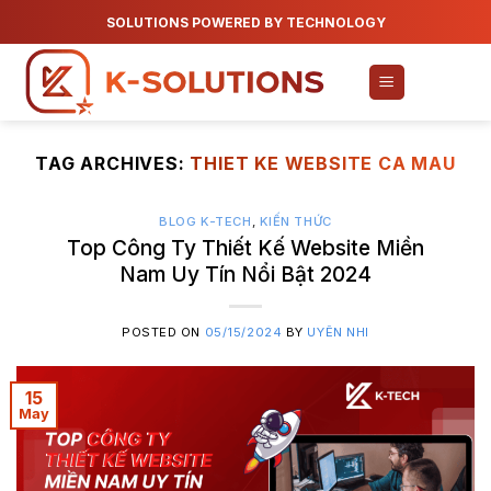
Skip
SOLUTIONS POWERED BY TECHNOLOGY
to
content
TAG ARCHIVES:
THIET KE WEBSITE CA MAU
BLOG K-TECH
,
KIẾN THỨC
Top Công Ty Thiết Kế Website Miền
Nam Uy Tín Nổi Bật 2024
POSTED ON
05/15/2024
BY
UYÊN NHI
15
May