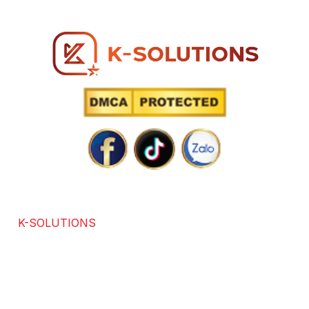
SOLUTIONS POWERED BY TECHNOLOGY
K-SOLUTIONS
là đơn vị với hơn 7 năm kinh nghiệm
trong các lĩnh vực chuyên thiết kế website chuẩn SEO,
app, software, dịch vụ SEO. Được sự đánh giá và hài
lòng của hơn +3686 khách hàng trong và ngoài nước.
Chúng tôi cam kết mang lại giải pháp tối ưu, đổi mới và
hiệu quả, hỗ trợ doanh nghiệp phát triển bền vững.