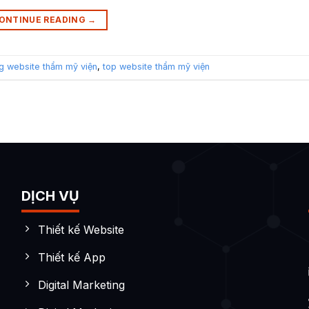
ONTINUE READING
→
ng website thẩm mỹ viện
,
top website thẩm mỹ viện
DỊCH VỤ
Thiết kế Website
Thiết kế App
Digital Marketing