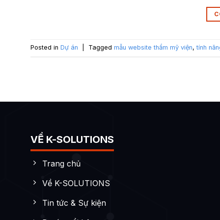
C
Posted in
Dự án
|
Tagged
mẫu website thẩm mỹ viện
,
tính nă
VỀ K-SOLUTIONS
Trang chủ
Về K-SOLUTIONS
Tin tức & Sự kiện