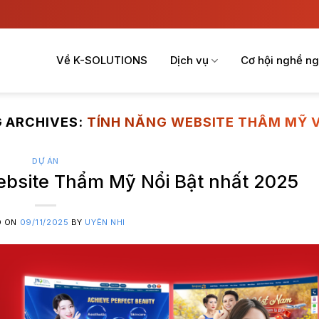
Về K-SOLUTIONS
Dịch vụ
Cơ hội nghề ng
G ARCHIVES:
TÍNH NĂNG WEBSITE THẨM MỸ V
DỰ ÁN
ebsite Thẩm Mỹ Nổi Bật nhất 2025
D ON
09/11/2025
BY
UYÊN NHI