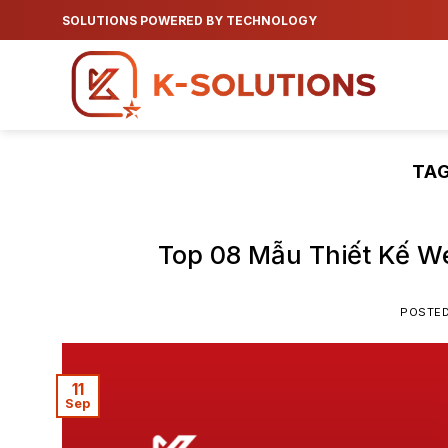
Skip
SOLUTIONS POWERED BY TECHNOLOGY
to
content
TA
Top 08 Mẫu Thiết Kế W
POSTE
11
Sep