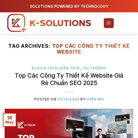
Skip
SOLUTIONS POWERED BY TECHNOLOGY
to
content
TAG ARCHIVES:
TOP CÁC CÔNG TY THIẾT KẾ
WEBSITE
BLOG K-TECH
,
KIẾN THỨC
,
THỊ TRƯỜNG
Top Các Công Ty Thiết Kế Website Giá
Rẻ Chuẩn SEO 2025
POSTED ON
05/14/2024
BY
UYÊN NHI
14
May