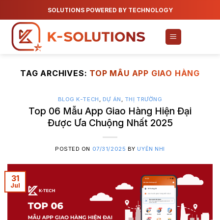
Skip
SOLUTIONS POWERED BY TECHNOLOGY
to
content
TAG ARCHIVES:
TOP MẪU APP GIAO HÀNG
BLOG K-TECH
,
DỰ ÁN
,
THỊ TRƯỜNG
Top 06 Mẫu App Giao Hàng Hiện Đại
Được Ưa Chuộng Nhất 2025
POSTED ON
07/31/2025
BY
UYÊN NHI
31
Jul