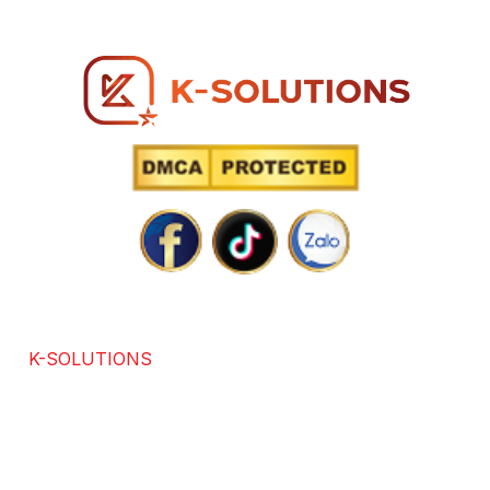
Hotline: 0866 96 98 96
SOLUTIONS POWERED BY TECHNOLOGY
K-SOLUTIONS
là đơn vị với hơn 7 năm kinh nghiệm
trong các lĩnh vực chuyên thiết kế website chuẩn SEO,
app, software, dịch vụ SEO. Được sự đánh giá và hài
lòng của hơn +3686 khách hàng trong và ngoài nước.
Chúng tôi cam kết mang lại giải pháp tối ưu, đổi mới và