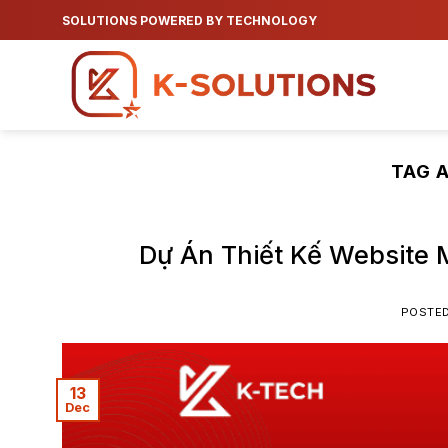
Skip
SOLUTIONS POWERED BY TECHNOLOGY
to
content
TAG 
Dự Án Thiết Kế Website 
POSTE
13
Dec