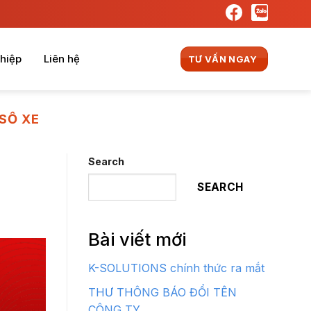
hiệp
Liên hệ
TƯ VẤN NGAY
 SỐ XE
Search
SEARCH
Bài viết mới
K-SOLUTIONS chính thức ra mắt
THƯ THÔNG BÁO ĐỔI TÊN
CÔNG TY