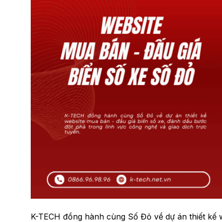
K-TECH đồng hành cùng Số Đỏ về dự án thiết kế w