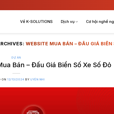
Về K-SOLUTIONS
Dịch vụ
Cơ hội nghề ng
ARCHIVES:
WEBSITE MUA BÁN – ĐẤU GIÁ BIỂN
DỰ ÁN
Mua Bán – Đấu Giá Biển Số Xe Số Đỏ
D ON
12/13/2024
BY
UYÊN NHI