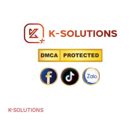
Hotline: 0866 96 98 96
SOLUTIONS POWERED BY TECHNOLOGY
K-SOLUTIONS
là đơn vị với hơn 7 năm kinh nghiệm
trong các lĩnh vực chuyên thiết kế website chuẩn SEO,
app, software, dịch vụ SEO. Được sự đánh giá và hài
lòng của hơn +3686 khách hàng trong và ngoài nước.