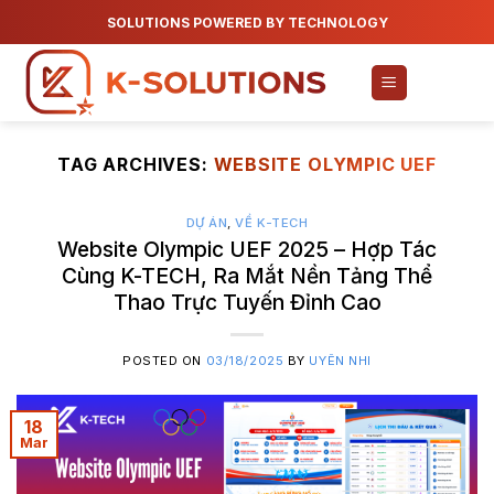
Skip
SOLUTIONS POWERED BY TECHNOLOGY
to
content
TAG ARCHIVES:
WEBSITE OLYMPIC UEF
DỰ ÁN
,
VỀ K-TECH
Website Olympic UEF 2025 – Hợp Tác
Cùng K-TECH, Ra Mắt Nền Tảng Thể
Thao Trực Tuyến Đỉnh Cao
POSTED ON
03/18/2025
BY
UYÊN NHI
18
Mar