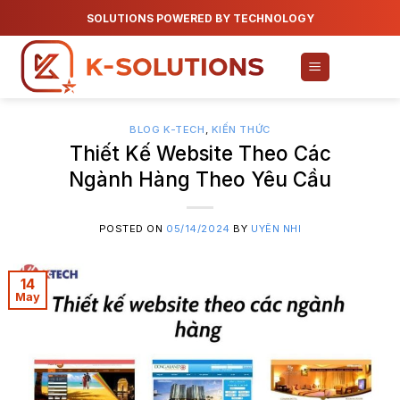
Skip
SOLUTIONS POWERED BY TECHNOLOGY
to
content
BLOG K-TECH
,
KIẾN THỨC
Thiết Kế Website Theo Các
Ngành Hàng Theo Yêu Cầu
POSTED ON
05/14/2024
BY
UYÊN NHI
14
May