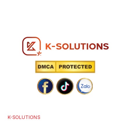
MST: 0317 271 739
Hotline: 0866 96 98 96
SOLUTIONS POWERED BY TECHNOLOGY
K-SOLUTIONS
là đơn vị với hơn 7 năm kinh nghiệm
trong các lĩnh vực chuyên thiết kế website chuẩn SEO,