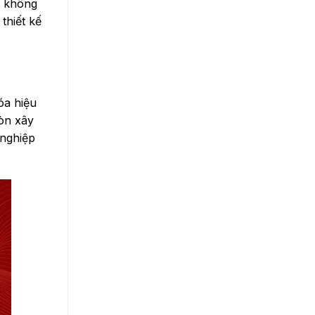
e không
thiết kế
óa hiệu
còn xây
 nghiệp