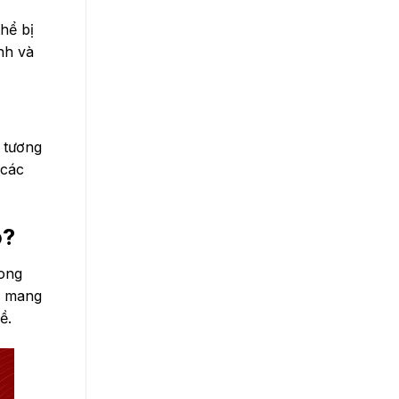
hể bị
nh và
 tương
 các
o?
rong
h mang
ề.