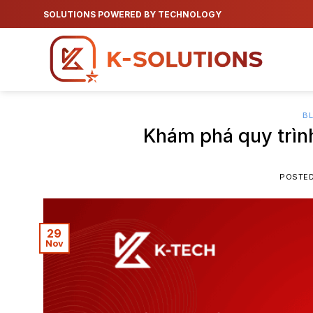
Skip
SOLUTIONS POWERED BY TECHNOLOGY
to
content
B
Khám phá quy trình
POSTE
29
Nov