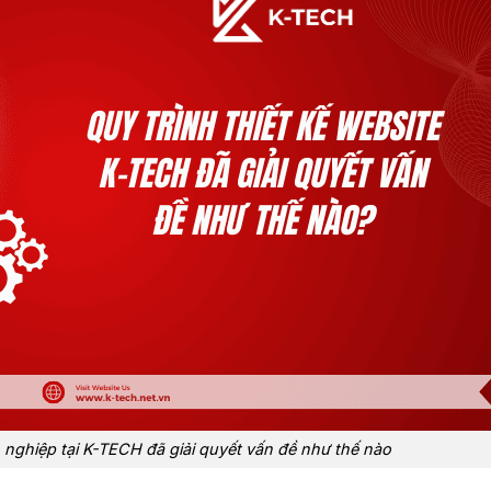
n nghiệp tại K-TECH đã giải quyết vấn đề như thế nào