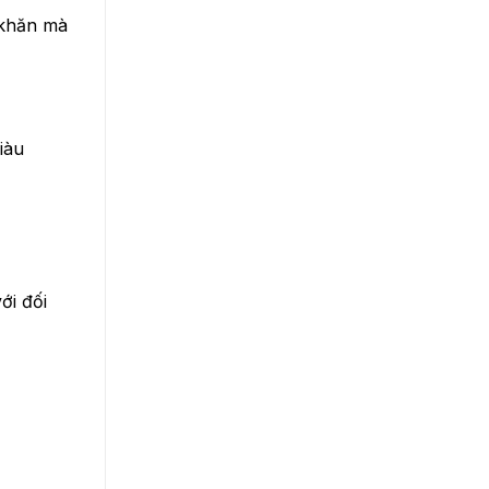
 khăn mà
iàu
ới đối