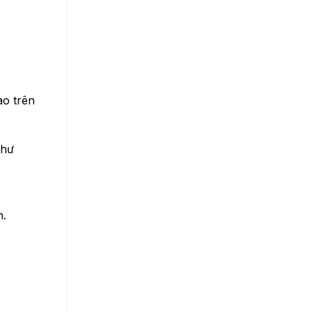
ao trên
như
h.