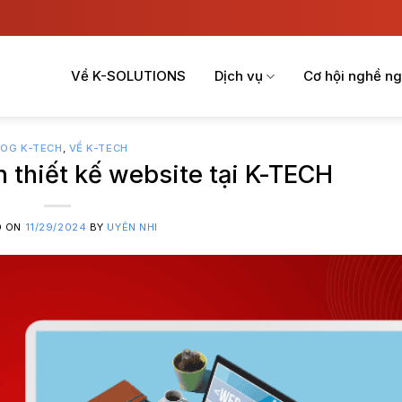
Về K-SOLUTIONS
Dịch vụ
Cơ hội nghề ng
LOG K-TECH
,
VỀ K-TECH
 thiết kế website tại K-TECH
D ON
11/29/2024
BY
UYÊN NHI