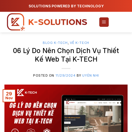
Skip
SOLUTIONS POWERED BY TECHNOLOGY
to
content
BLOG K-TECH
,
VỀ K-TECH
06 Lý Do Nên Chọn Dịch Vụ Thiết
Kế Web Tại K-TECH
POSTED ON
11/29/2024
BY
UYÊN NHI
29
Nov