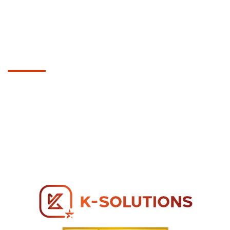
Bộ nhận diện thương hiệu
Hosting & Domain
LIÊN HỆ
Tòa nhà K-SOLUTIONS, 165 Đường D5, Phường
Thạnh Mỹ Tây.
sale@k-tech.net.vn
MST: 0317 271 739
Hotline: 0866 96 98 96