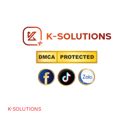
Hotline: 0866 96 98 96
SOLUTIONS POWERED BY TECHNOLOGY
K-SOLUTIONS
là đơn vị với hơn 7 năm kinh nghiệm
trong các lĩnh vực chuyên thiết kế website chuẩn SEO,
app, software, dịch vụ SEO. Được sự đánh giá và hài
lòng của hơn +3686 khách hàng trong và ngoài nước.