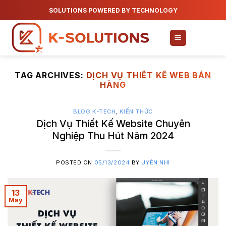
Skip
SOLUTIONS POWERED BY TECHNOLOGY
to
content
TAG ARCHIVES:
DỊCH VỤ THIẾT KẾ WEB BÁN
HÀNG
BLOG K-TECH
,
KIẾN THỨC
Dịch Vụ Thiết Kế Website Chuyên
Nghiệp Thu Hút Năm 2024
POSTED ON
05/13/2024
BY
UYÊN NHI
13
May