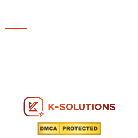
Hosting & Domain
LIÊN HỆ
Tòa nhà K-SOLUTIONS, 165 Đường D5, Phường
Thạnh Mỹ Tây.
sale@k-tech.net.vn
MST: 0317 271 739
Hotline: 0866 96 98 96