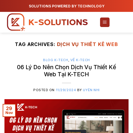
Skip
SOLUTIONS POWERED BY TECHNOLOGY
to
content
TAG ARCHIVES:
DỊCH VỤ THIẾT KẾ WEB
BLOG K-TECH
,
VỀ K-TECH
06 Lý Do Nên Chọn Dịch Vụ Thiết Kế
Web Tại K-TECH
POSTED ON
11/29/2024
BY
UYÊN NHI
29
Nov