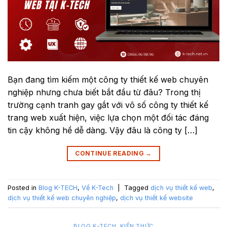
Bạn đang tìm kiếm một công ty thiết kế web chuyên
nghiệp nhưng chưa biết bắt đầu từ đâu? Trong thị
trường cạnh tranh gay gắt với vô số công ty thiết kế
trang web xuất hiện, việc lựa chọn một đối tác đáng
tin cậy không hề dễ dàng. Vậy đâu là công ty […]
CONTINUE READING
→
Posted in
Blog K-TECH
,
Về K-Tech
|
Tagged
dịch vụ thiết kế web
,
dịch vụ thiết kế web chuyên nghiệp
,
dịch vụ thiết kế website
BLOG K-TECH
,
KIẾN THỨC