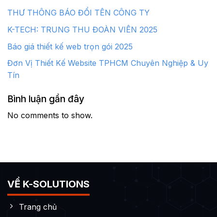
THƯ THÔNG BÁO ĐỔI TÊN CÔNG TY
K-TECH: TRUNG THU ĐOÀN VIÊN 2025
Báo giá thiết kế web trọn gói 2025
Đơn Vị Thiết Kế Website TPHCM Chuyên Nghiệp & Uy
Tín
Bình luận gần đây
No comments to show.
VỀ K-SOLUTIONS
Trang chủ