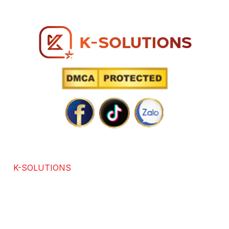
Hotline: 0866 96 98 96
SOLUTIONS POWERED BY TECHNOLOGY
K-SOLUTIONS
là đơn vị với hơn 7 năm kinh nghiệm
trong các lĩnh vực chuyên thiết kế website chuẩn SEO,
app, software, dịch vụ SEO. Được sự đánh giá và hài
lòng của hơn +3686 khách hàng trong và ngoài nước.
Chúng tôi cam kết mang lại giải pháp tối ưu, đổi mới và