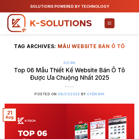
Skip
SOLUTIONS POWERED BY TECHNOLOGY
to
content
TAG ARCHIVES:
MẪU WEBSITE BÁN Ô TÔ
DỰ ÁN
Top 06 Mẫu Thiết Kế Website Bán Ô Tô
Được Ưa Chuộng Nhất 2025
POSTED ON
08/21/2025
BY
UYÊN NHI
21
Aug