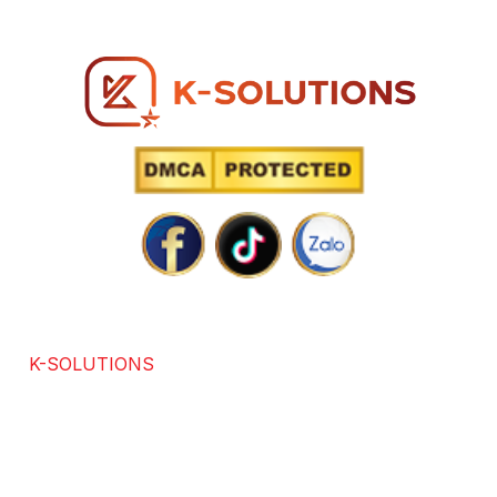
Hotline: 0866 96 98 96
SOLUTIONS POWERED BY TECHNOLOGY
K-SOLUTIONS
là đơn vị với hơn 7 năm kinh nghiệm
trong các lĩnh vực chuyên thiết kế website chuẩn SEO,
app, software, dịch vụ SEO. Được sự đánh giá và hài
lòng của hơn +3686 khách hàng trong và ngoài nước.
Chúng tôi cam kết mang lại giải pháp tối ưu, đổi mới và