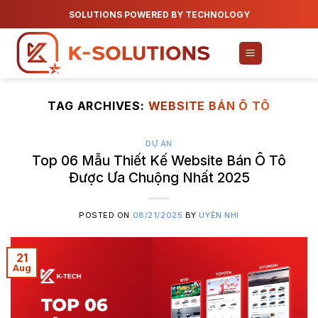
Skip
SOLUTIONS POWERED BY TECHNOLOGY
to
content
TAG ARCHIVES:
WEBSITE BÁN Ô TÔ
DỰ ÁN
Top 06 Mẫu Thiết Kế Website Bán Ô Tô
Được Ưa Chuộng Nhất 2025
POSTED ON
08/21/2025
BY
UYÊN NHI
21
Aug