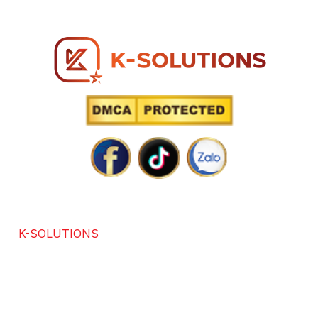
Hotline: 0866 96 98 96
SOLUTIONS POWERED BY TECHNOLOGY
K-SOLUTIONS
là đơn vị với hơn 7 năm kinh nghiệm
trong các lĩnh vực chuyên thiết kế website chuẩn SEO,
app, software, dịch vụ SEO. Được sự đánh giá và hài
lòng của hơn +3686 khách hàng trong và ngoài nước.
Chúng tôi cam kết mang lại giải pháp tối ưu, đổi mới và