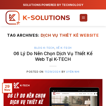
Skip
SOLUTIONS POWERED BY TECHNOLOGY
to
content
TAG ARCHIVES:
DỊCH VỤ THIẾT KẾ WEBSITE
BLOG K-TECH
,
VỀ K-TECH
06 Lý Do Nên Chọn Dịch Vụ Thiết Kế
Web Tại K-TECH
POSTED ON
11/29/2024
BY
UYÊN NHI
29
Nov